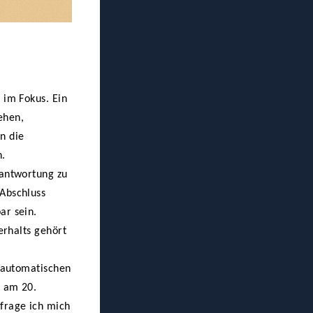
 im Fokus. Ein
ehen,
n die
n.
rantwortung zu
Abschluss
ar sein.
erhalts gehört
t automatischen
n am 20.
frage ich mich