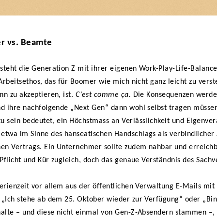
r vs. Beamte
teht die Generation Z mit ihrer eigenen Work-Play-Life-Balance
 Arbeitsethos, das für Boomer wie mich nicht ganz leicht zu verst
n zu akzeptieren, ist.
C’est comme ça.
Die Konsequenzen werde
d ihre nachfolgende „Next Gen“ dann wohl selbst tragen müsse
 sein bedeutet, ein Höchstmass an Verlässlichkeit und Eigenve
twa im Sinne des hanseatischen Handschlags als verbindlicher 
en Vertrags. Ein Unternehmer sollte zudem nahbar und erreichb
 Pflicht und Kür zugleich, doch das genaue Verständnis des Sachv
erienzeit vor allem aus der öffentlichen Verwaltung E-Mails mi
 „Ich stehe ab dem 25. Oktober wieder zur Verfügung“ oder „Bi
alte – und diese nicht einmal von Gen-Z-Absendern stammen –, 