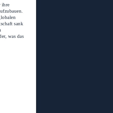
 ihre
aufzubauen.
globalen
schaft sank
n
der, was das