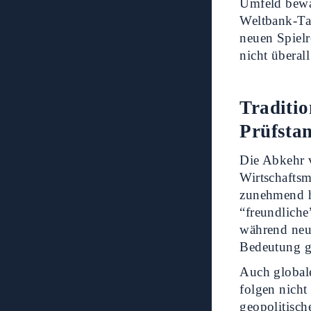
Umfeld bewah
Weltbank-Ta
neuen Spielr
nicht überal
Traditio
Prüfsta
Die Abkehr v
Wirtschaftsmo
zunehmend hi
“freundliche
während neu
Bedeutung 
Auch globa
folgen nicht
geopolitisch