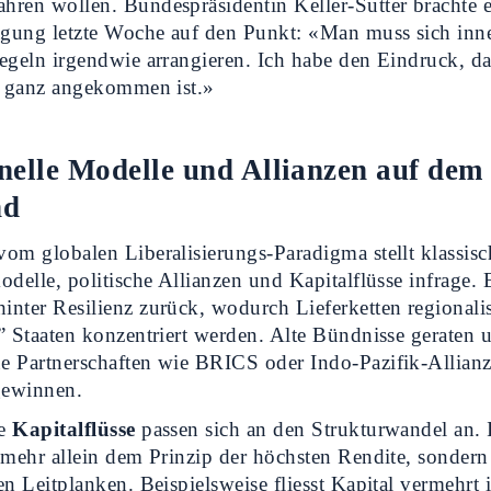
ren wollen. Bundespräsidentin Keller-Sutter brachte e
gung letzte Woche auf den Punkt: «Man muss sich inne
egeln irgendwie arrangieren. Ich habe den Eindruck, d
l ganz angekommen ist.»
nelle Modelle und Allianzen auf dem
nd
om globalen Liberalisierungs-Paradigma stellt klassisc
delle, politische Allianzen und Kapitalflüsse infrage. Ef
nter Resilienz zurück, wodurch Lieferketten regionalis
” Staaten konzentriert werden. Alte Bündnisse geraten 
e Partnerschaften wie BRICS oder Indo-Pazifik-Allian
gewinnen.
le
Kapitalflüsse
passen sich an den Strukturwandel an. 
 mehr allein dem Prinzip der höchsten Rendite, sonde
en Leitplanken. Beispielsweise fliesst Kapital vermehrt 