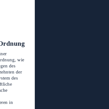
 Ordnung
iner
Ordnung, wie
egen des
zehnten der
ystem des
ftliche
sche
eren in