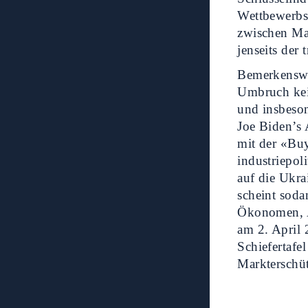
Wettbewerbsv
zwischen Ma
jenseits der
Bemerkenswer
Umbruch kei
und insbeson
Joe Biden’s
mit der «Bu
industriepol
auf die Ukra
scheint soda
Ökonomen, An
am 2. April
Schiefertafe
Markterschüt