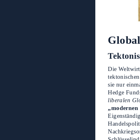
Global
Tektoni
Die Weltwirt
tektonische
sie nur einm
Hedge Funds 
liberalen Gl
„modernen 
Eigenständig
Handelspoli
Nachkriegsor
Schlüsselind