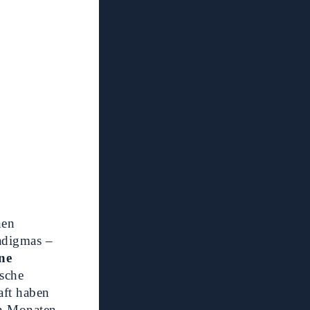
nen
adigmas –
ine
ische
aft haben
en Monaten