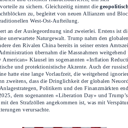
orteile zu sichern. Gleichzeitig nimmt die
geopolitisc
chtblöcken zu, begleitet von neuen Allianzen und Blo
 traditionellen West-Ost-Aufteilung.
t an der Auslegeordnung sind zweierlei. Erstens ist di
ne unerwartete Naturgewalt. Trump nahm den globale
dere den Rivalen China bereits in seiner ersten Amtszeit
 Administration übernahm die Massnahmen weitgehend 
y American» Klausel im sogenannten «Inflation Reduct
itische und protektionistische Akzente. Auch der russisc
ine hatte eine lange Vorlaufzeit, die weitgehend ignorie
nn zweitens, dass die Dringlichkeit der globalen Neuor
lagestrategen, Politikern und den Finanzmärkten endg
 2025, dem sogenannten «Liberation Day» und Trump’
l mit den Strafzöllen angekommen ist, was mit Verspät
terungen verursachte.