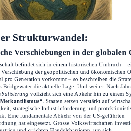
er Strukturwandel:
sche Verschiebungen in der globalen
schaft befindet sich in einem historischen Umbruch – e
n Verschiebung der geopolitischen und ökonomischen 
al pro Generation vorkommt – so beschreiben die Strat
Bridgewater die aktuelle Lage. Und weiter: Nach Jahr
obalisierung
vollzieht sich eine Abkehr hin zu einem S
Merkantilismus“
. Staaten setzen verstärkt auf wirtscha
keit, strategische Industrieförderung und protektionisti
tik. Eine fundamentale Abkehr von der US-geführten
dnung hat eingesetzt. Grosse Volkswirtschaften investi
ustrien und errichten Handelsbarrieren, um sich