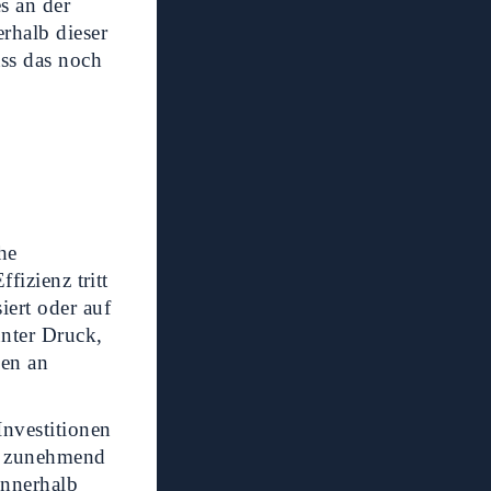
s an der
rhalb dieser
ass das noch
he
fizienz tritt
iert oder auf
unter Druck,
zen an
Investitionen
rn zunehmend
innerhalb