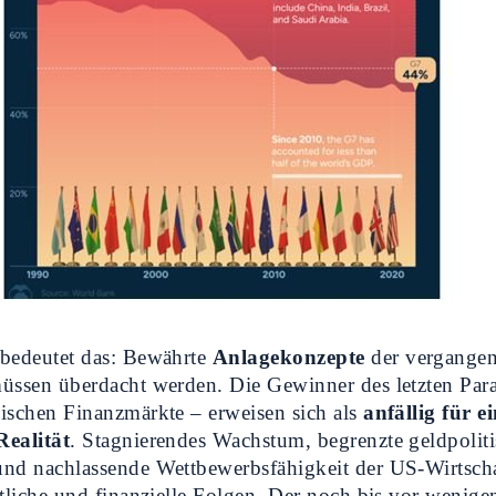
 bedeutet das: Bewährte
Anlagekonzepte
der vergange
müssen überdacht werden. Die Gewinner des letzten Par
ischen Finanzmärkte – erweisen sich als
anfällig für e
Realität
. Stagnierendes Wachstum, begrenzte geldpolit
und nachlassende Wettbewerbsfähigkeit der US-Wirtsch
ftliche und finanzielle Folgen. Der noch bis vor wenig