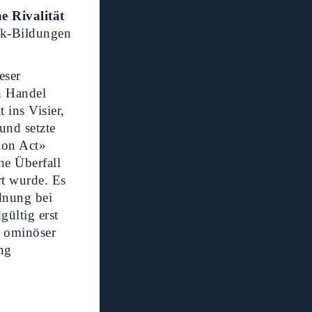
he Rivalität
ck-Bildungen
eser
n Handel
 ins Visier,
und setzte
ion Act»
he Überfall
rt wurde. Es
dnung bei
ültig erst
s ominöser
ung