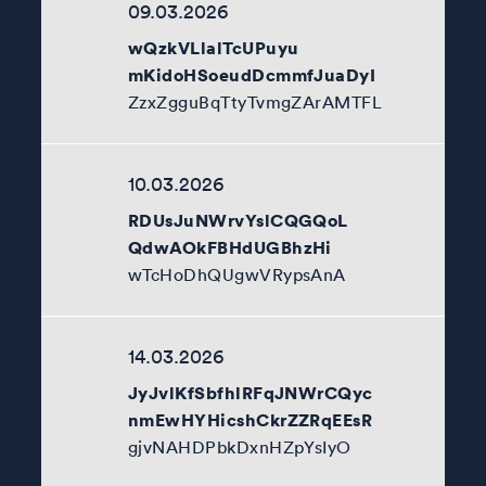
09.03.2026
wQzkVLlalTcUPuyu
mKidoHSoeudDcmmfJuaDyI
ZzxZgguBqTtyTvmgZArAMTFL
10.03.2026
RDUsJuNWrvYslCQGQoL
QdwAOkFBHdUGBhzHi
wTcHoDhQUgwVRypsAnA
14.03.2026
JyJvlKfSbfhlRFqJNWrCQyc
nmEwHYHicshCkrZZRqEEsR
gjvNAHDPbkDxnHZpYsIyO