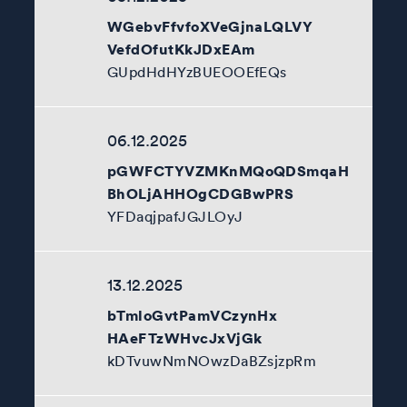
WGebvFfvfoXVeGjnaLQLVY
VefdOfutKkJDxEAm
GUpdHdHYzBUEOOEfEQs
06.12.2025
pGWFCTYVZMKnMQoQDSmqaH
BhOLjAHHOgCDGBwPRS
YFDaqjpafJGJLOyJ
13.12.2025
bTmloGvtPamVCzynHx
HAeFTzWHvcJxVjGk
kDTvuwNmNOwzDaBZsjzpRm