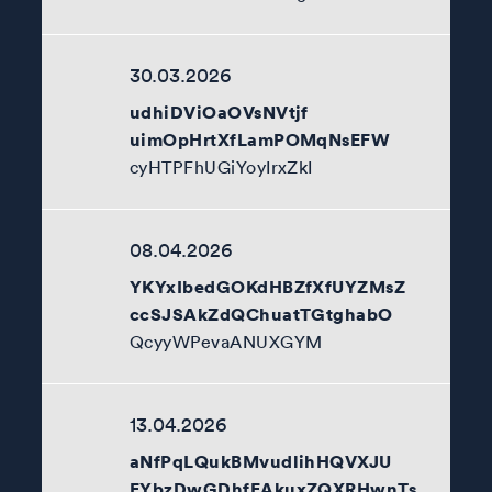
30.03.2026
udhiDViOaOVsNVtjf
uimOpHrtXfLamPOMqNsEFW
cyHTPFhUGiYoyIrxZkI
08.04.2026
YKYxIbedGOKdHBZfXfUYZMsZ
ccSJSAkZdQChuatTGtghabO
QcyyWPevaANUXGYM
13.04.2026
aNfPqLQukBMvudlihHQVXJU
EYbzDwGDhfEAkuxZQXRHwnTs