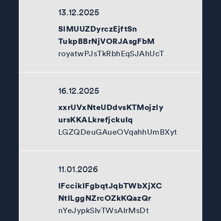
13.12.2025
SlMUUZDyrczEjftSn
TukpBBrNjVORJAsgFbM
royatwPJsTkRbhEqSJAhUcT
16.12.2025
xxrUVxNteUDdvsKTMojzly
ursKKALkrefjckuIq
LGZQDeuGAueOVqahhUmBXyt
11.01.2026
IFccikIFgbqtJqbTWbXjXC
NtILggNZrcOZkKQazQr
nYeJypkSIvTWsAIrMsDt