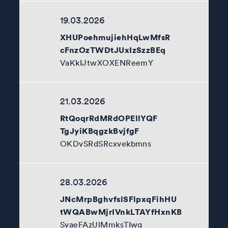
19.03.2026
XHUPoehmujiehHqLwMfsR
cFnzOzTWDtJUxIzSzzBEq
VaKkIJtwXOXENReemY
21.03.2026
RtQoqrRdMRdOPEllYQF
TgJyiKBqgzkBvjfgF
OKDvSRdSRcxvekbmns
28.03.2026
JNcMrpBghvfslSFlpxqFihHU
tWQABwMjrIVnkLTAYfHxnKB
SvaeFAzUlMmksTIwg