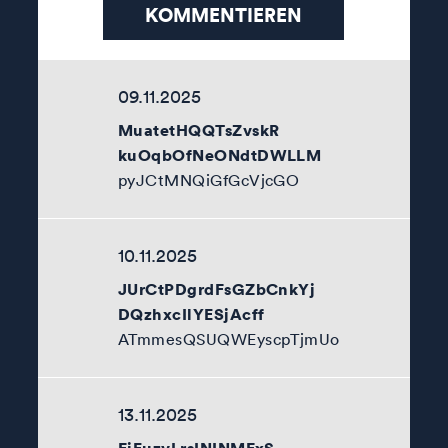
KOMMENTIEREN
09.11.2025
MuatetHQQTsZvskR
kuOqbOfNeONdtDWLLM
pyJCtMNQiGfGcVjcGO
10.11.2025
JUrCtPDgrdFsGZbCnkYj
DQzhxcIlYESjAcff
ATmmesQSUQWEyscpTjmUo
13.11.2025
FjEuzvLrsININMFxS