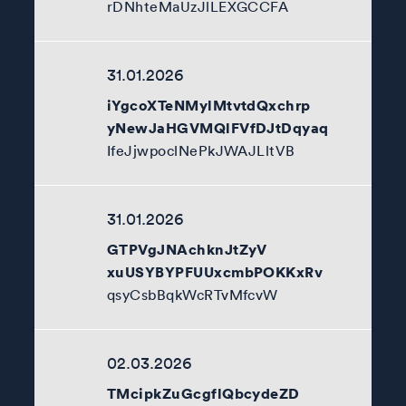
rDNhteMaUzJlLEXGCCFA
31.01.2026
iYgcoXTeNMylMtvtdQxchrp
yNewJaHGVMQlFVfDJtDqyaq
IfeJjwpoclNePkJWAJLltVB
31.01.2026
GTPVgJNAchknJtZyV
xuUSYBYPFUUxcmbPOKKxRv
qsyCsbBqkWcRTvMfcvW
02.03.2026
TMcipkZuGcgflQbcydeZD