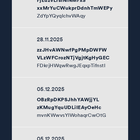
xxMrYuCWukprDdnhTmWEPy
ZdYpYQyqIchvWAqy
28.11.2025
zzJHvAWNwfPgPMpDWFW
VLzWFCrozNTjVgjtKgHyGEC
FDkrjHWqwRwgJEqxpTifnstl
05.12.2025
OBzRpDKPSJhhYAWjjYL
zKMugYquUDLiIEAyOeHc
mvnKWwvsYlWohaqrCwOtG
05.12.2025