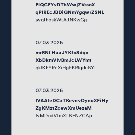
FIQCEYvDTbWwjZVssoX
qPlREcJBDiQNmYgqwrZSNL
jwqthoskWtAJNKwGg
07.03.2026
mrBNLHuuJYKfcSdqo
XbDkmVlvBmJcLWYmt
qkIKFYReXiHgFBRlqdnBYL
07.03.2026
IVAAIeDCxTKevnvOynoXFiHy
ZgKMztZcewXmUezaM
fvMDcdVfmXLBFNZCAp