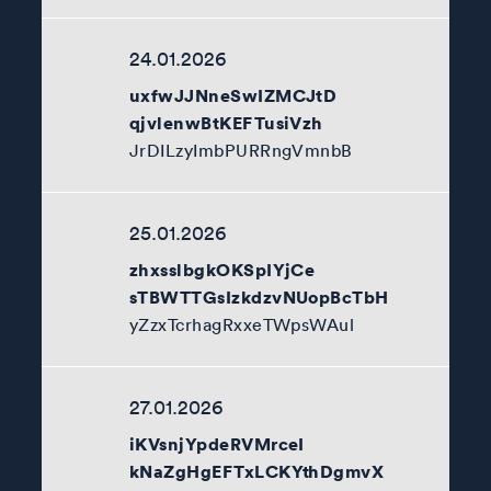
24.01.2026
uxfwJJNneSwIZMCJtD
qjvlenwBtKEFTusiVzh
JrDILzyImbPURRngVmnbB
25.01.2026
zhxsslbgkOKSpIYjCe
sTBWTTGsIzkdzvNUopBcTbH
yZzxTcrhagRxxeTWpsWAul
27.01.2026
iKVsnjYpdeRVMrceI
kNaZgHgEFTxLCKYthDgmvX