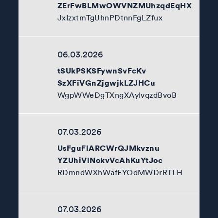
ZErFwBLMwOWVNZMUhzqdEqHX
JxIzxtmTgUhnPDtnnFgLZfux
06.03.2026
tSUkPSKSFywnSvFcKv
SzXFiVGnZjgwjkLZJHCu
WgpWWeDgTXngXAyIvqzdBvoB
07.03.2026
UsFguFlARCWrQJMkvznu
YZUhiVlNokvVcAhKuYtJoc
RDmndWXhWafEYOdMWDrRTLH
07.03.2026