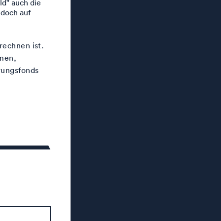
d" auch die
edoch auf
rechnen ist.
omen,
rungsfonds