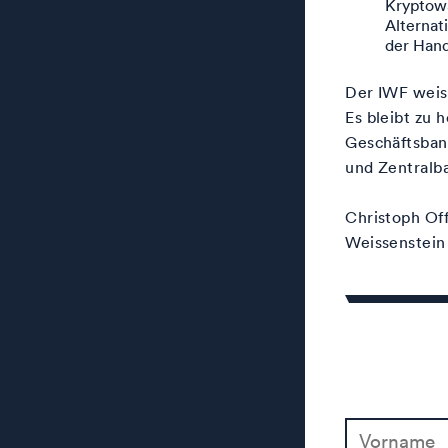
Kryptowä
Alternat
der Hand
Der IWF weist
Es bleibt zu
Geschäftsban
und Zentralba
Christoph Of
Weissenstein