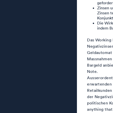
geforder
Zinsen u
Zinsen t
Konjunk
Die Wirk
indem Ba
Das Working P
Negativzinsen
Geldautomat l
Massnahmen w
Bargeld anbi
Note.
Ausserordent
erwartenden 
Retailkunden
der Negativz
politischen 
anything that