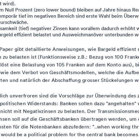
t wird).
m Null Prozent (zero lower bound) bleiben auf Jahre hinaus Rea
emporär tief im negativen Bereich sind erste Wahl beim Über
turschwäche.
samkeit (tief) negativer Zinsen kann vorallem dadurch erhöht
rgeld effizient belastet und Ausweichmanöver unterbunden w
aper gibt detaillierte Anweisungen, wie Bargeld effizient 
 zu belasten ist (Funktionsweise z.B.: Bezug von 100 Fran
öst eine Belastung von 105 Franken auf dem Konto aus), bi
ie dem Verbot von Geschäftsmodellen, welche die Aufb
eten und natürlich der Abschaffung grosser Stückelungen w
lich unverfroren sind die Vorschläge zur Überwindung des 
politischen Widerstands: Banken sollen dazu "angehalten"
 nicht mit Negativzinsen zu belasten. Der Transmissionsm
insen soll auf die Geschäftsbanken übertragen werden, um 
Kosten für die Notenbanken abzufedern: "..when working th
 would be a political problem for the central bank become