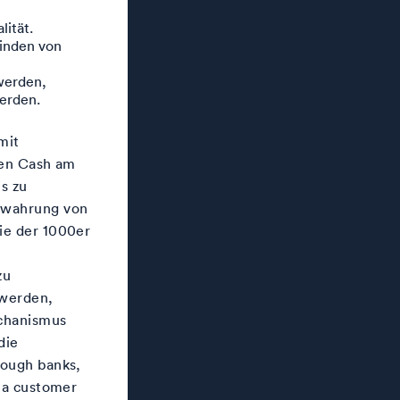
lität.
winden von
 werden,
erden.
mit
ken Cash am
s zu
ewahrung von
ie der 1000er
zu
 werden,
echanismus
die
rough banks,
s a customer