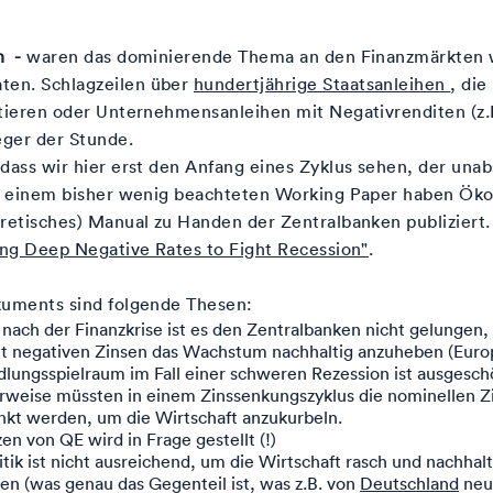
n -
waren das dominierende Thema an den Finanzmärkten
en. Schlagzeilen über
hundertjährige Staatsanleihen
, di
ntieren oder Unternehmensanleihen mit Negativrenditen (z
eger der Stunde.
dass wir hier erst den Anfang eines Zyklus sehen, der una
In einem bisher wenig beachteten Working Paper haben Ö
retisches) Manual zu Handen der Zentralbanken publiziert. 
ing Deep Negative Rates to Fight Recession"
.
kuments sind folgende Thesen:
 nach der Finanzkrise ist es den Zentralbanken nicht gelungen, 
cht negativen Zinsen das Wachstum nachhaltig anzuheben (Euro
lungsspielraum im Fall einer schweren Rezession ist ausgesch
rweise müssten in einem Zinssenkungszyklus die nominellen Zi
kt werden, um die Wirtschaft anzukurbeln.
en von QE wird in Frage gestellt (!)
itik ist nicht ausreichend, um die Wirtschaft rasch und nachhalt
ren (was genau das Gegenteil ist, was z.B. von
Deutschland
neu