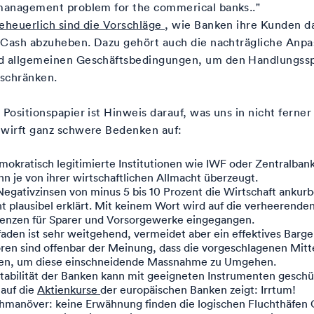
 management problem for the commerical banks.."
eheuerlich sind die Vorschläge
, wie Banken ihre Kunden d
l Cash abzuheben. Dazu gehört auch die nachträgliche Anp
d allgemeinen Geschäftsbedingungen, um den Handlungssp
schränken.
 Positionspapier ist Hinweis darauf, was uns in nicht ferner
 wirft ganz schwere Bedenken auf:
mokratisch legitimierte Institutionen wie IWF oder Zentralban
n je von ihrer wirtschaftlichen Allmacht überzeugt.
gativzinsen von minus 5 bis 10 Prozent die Wirtschaft ankurb
ht plausibel erklärt. Mit keinem Wort wird auf die verheerende
enzen für Sparer und Vorsorgewerke eingegangen.
faden ist sehr weitgehend, vermeidet aber ein effektives Barge
ren sind offenbar der Meinung, dass die vorgeschlagenen Mitt
hen, um diese einschneidende Massnahme zu Umgehen.
itabilität der Banken kann mit geeigneten Instrumenten gesch
 auf die
Aktienkurse
der europäischen Banken zeigt: Irrtum!
manöver: keine Erwähnung finden die logischen Fluchthäfen 