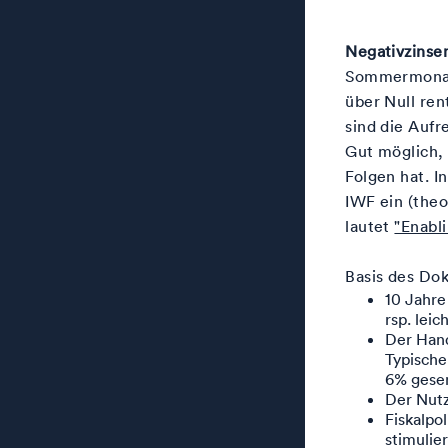
Negativzinse
Sommermonat
über Null re
sind die Aufr
Gut möglich, 
Folgen hat. 
IWF ein (theo
lautet
"Enabl
Basis des Do
10 Jahre
rsp. lei
Der Hand
Typische
6% gesen
Der Nutz
Fiskalpol
stimulie