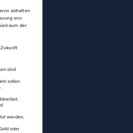
avon abhalten
assung von
ielraum der
 Zukunft
ken sind
eln sollen
n
ldverbot.
el
ützt werden.
Gold oder