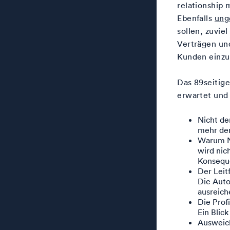
relationship
Ebenfalls
ung
sollen, zuvie
Verträgen un
Kunden einzu
Das 89seitige
erwartet und
Nicht de
mehr den
Warum Ne
wird nic
Konsequ
Der Leit
Die Auto
ausreic
Die Prof
Ein Blick
Ausweich