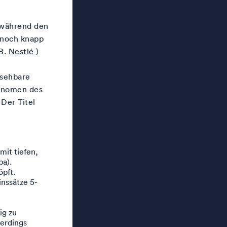
 während den
e noch knapp
.B.
Nestlé
)
bsehbare
konomen des
Der Titel
mit tiefen,
pa).
öpft.
nssätze 5-
ig zu
erdings